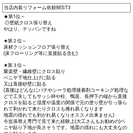
当店内装リフォーム依頼BEST3
★第1位～
◎壁紙クロス張り替え
やはり、テッパンですね
★第２位～
床材クッションフロア張り替え
(床フローリング等に直接貼る含む)
★第３位～
聚楽壁・繊維壁にクロス貼り
ベニヤ下地仕上げに貼る
又は直接砂壁に貼る
(直接はどんなにパテやシーラ処理接着剤コーキング処理な
どで工夫してもサッシ枠や柱、鴨居、長押下の端から直接
クロスを貼ると湿度や温度の関係で元の塗り壁が引っ張ら
れて剥がれて来たりクロスも捲れ易くなります
地震の揺れでも剥がれ易くなりオススメ出来ません)
今迄張替え専門で見て来た経験上(大工さんもお勧めの)ベ
ニヤ貼り下地が良さそうです。地震の揺れにも大丈夫なの