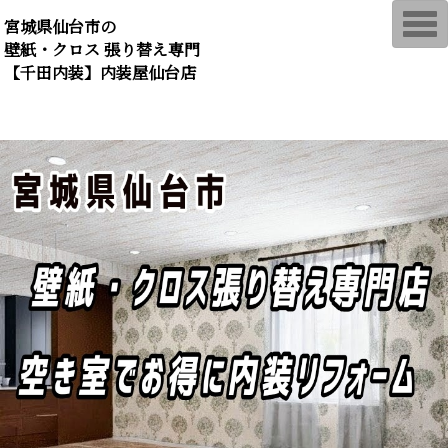
T
宮城県仙台市の
o
壁紙・クロス 張り替え専門
g
g
【千田内装】内装屋仙台店
l
e
n
a
v
i
g
a
t
i
o
n