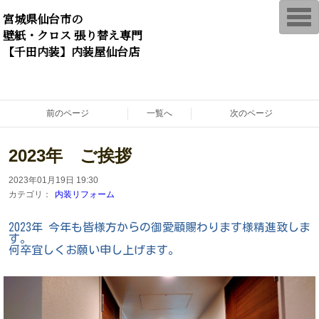
T
宮城県仙台市の
o
壁紙・クロス 張り替え専門
g
g
【千田内装】内装屋仙台店
l
e
n
a
v
i
前のページ
一覧へ
次のページ
g
a
t
2023年 ご挨拶
i
o
n
2023年01月19日 19:30
カテゴリ：
内装リフォーム
2023年 今年も皆様方からの御愛顧賜わります様精進致しま
す。
何卒宜しくお願い申し上げます。