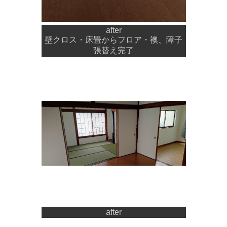
after
壁クロス・床畳からフロア・襖、障子
張替え完了
after