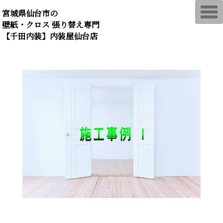
T
宮城県仙台市の
o
壁紙・クロス 張り替え専門
g
g
【千田内装】内装屋仙台店
l
e
n
a
v
i
g
a
t
i
o
n